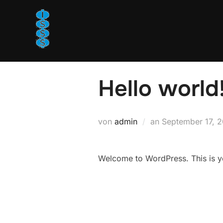
Zum
Inhalt
springen
Hello world
Veröffentlicht
von
admin
an
September 17, 
am
Welcome to WordPress. This is your